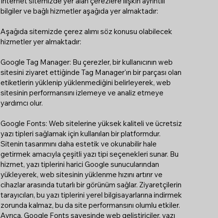
İnternet sitemizde yer alan çerezlere ilişkin ayrıntılı
bilgiler ve bağlı hizmetler aşağıda yer almaktadır:
Aşağıda sitemizde çerez alımı söz konusu olabilecek
hizmetler yer almaktadır:
Google Tag Manager: Bu çerezler, bir kullanıcının web
sitesini ziyaret ettiğinde Tag Manager'ın bir parçası olan
etiketlerin yüklenip yüklenmediğini belirleyerek, web
sitesinin performansını izlemeye ve analiz etmeye
yardımcı olur.
Google Fonts: Web sitelerine yüksek kaliteli ve ücretsiz
yazı tipleri sağlamak için kullanılan bir platformdur.
Sitenin tasarımını daha estetik ve okunabilir hale
getirmek amacıyla çeşitli yazı tipi seçenekleri sunar. Bu
hizmet, yazı tiplerini harici Google sunucularından
yükleyerek, web sitesinin yüklenme hızını artırır ve
cihazlar arasında tutarlı bir görünüm sağlar. Ziyaretçilerin
tarayıcıları, bu yazı tiplerini yerel bilgisayarlarına indirmek
zorunda kalmaz, bu da site performansını olumlu etkiler.
Ayrıca, Google Fonts sayesinde web geliştiriciler, yazı