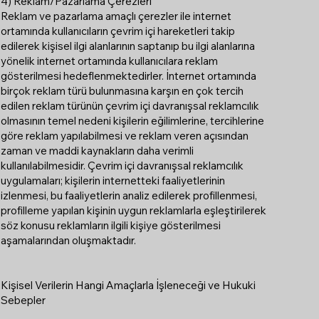
4) Reklam/Pazarlama Çerezleri
Reklam ve pazarlama amaçlı çerezler ile internet
ortamında kullanıcıların çevrim içi hareketleri takip
edilerek kişisel ilgi alanlarının saptanıp bu ilgi alanlarına
yönelik internet ortamında kullanıcılara reklam
gösterilmesi hedeflenmektedirler. İnternet ortamında
birçok reklam türü bulunmasına karşın en çok tercih
edilen reklam türünün çevrim içi davranışsal reklamcılık
olmasının temel nedeni kişilerin eğilimlerine, tercihlerine
göre reklam yapılabilmesi ve reklam veren açısından
zaman ve maddi kaynakların daha verimli
kullanılabilmesidir. Çevrim içi davranışsal reklamcılık
uygulamaları; kişilerin internetteki faaliyetlerinin
izlenmesi, bu faaliyetlerin analiz edilerek profillenmesi,
profilleme yapılan kişinin uygun reklamlarla eşleştirilerek
söz konusu reklamların ilgili kişiye gösterilmesi
aşamalarından oluşmaktadır.
Kişisel Verilerin Hangi Amaçlarla İşleneceği ve Hukuki
Sebepler