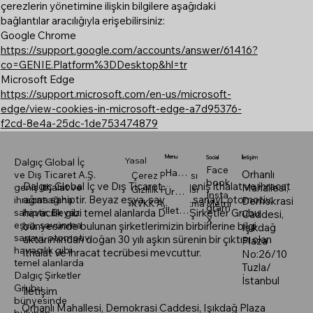
çerezlerin yönetimine ilişkin bilgilere aşağıdaki
bağlantılar aracılığıyla erişebilirsiniz:
Google Chrome
https://support.google.com/accounts/answer/61416?
co=GENIE.Platform%3DDesktop&hl=tr
Microsoft Edge
https://support.microsoft.com/en-us/microsoft-
edge/view-cookies-in-microsoft-edge-a7d95376-
f2cd-8e4a-25dc-1de753474879
Menu
Social
İletişim
Yasal
Dalgıç Global İç
Face
Hakkımızda
Orhanlı
ve Dış Ticaret A.Ş.
Çerez Politikası
book
Dalgıç Global İç ve Dış Ticaret A.Ş. geniş ithalat ve ihracat
geniş ithalat ve
Mahallesi,
Gizlilik Politikası
Ürünler
Insta
ağına sahiptir. Beyaz eşya, savunma sanayi, otomotiv,
ihracat ağına
Demokrasi
KVKK Aydınlatma Metni
gram
İletişim
sahiptir. Beyaz
havacılık gibi temel alanlarda Dalgıç Şirketler Grubu
Caddesi,
X
eşya, savunma
bünyesinde bulunan şirketlerimizin birbirlerine bilgi
Işıkdağ
sanayi, otomotiv,
aktarımından doğan 30 yılı aşkın sürenin bir çıktısı olan
Plaza
havacılık gibi
ithalat ve ihracat tecrübesi mevcuttur.
No:26/10
temel alanlarda
Tuzla/
Dalgıç Şirketler
İstanbul
Grubu
İletişim
bünyesinde
Orhanlı Mahallesi, Demokrasi Caddesi, Işıkdağ Plaza