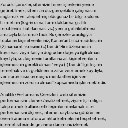
Zorunlu çerezler, sitemizin temel işlevlerini yerine
getirebilmek, sitemizin düzgün şekilde çalışmasını
sağlamak ve talep etmiş olduğunuz bir bilgi toplumu
hizmetinin (log-in olma, form doldurma, gizlilik
tercihlerinin hatırlanması vs.) yerine getirilebilmesi
amacıyla kullanılmaktadır. Bu çerezler aracılığıyla
toplanan kişisel verileriniz, Kanun’un 5’inci maddesinin
(2) numaralı fıkrasının (c) bendi “Bir sözleşmenin
kurulması veya ifasıyla doğrudan doğruya ilgili olması
kaydıyla, sözleşmenin taraflarına ait kişisel verilerin
işlenmesinin gerekli olması” veya (f) bendi “İlgili kişinin
temel hak ve özgürlüklerine zarar vermemek kaydıyla,
veri sorumlusunun meşru menfaatleri için veri
işlenmesinin zorunlu olması” kapsamında işlenmektedir.
Analitik/Performans Çerezleri, web sitemizin
performansını izlemek/analiz etmek, ziyaretçi trafiğini
takip etmek, kullanıcı etkileşimlerini anlamak, site
performansını ölçmek, internet sayfasına götüren en
önemli arama motoru anahtar kelimelerini tespit etmek,
internet sitesinde gezinme durumunu izlemek